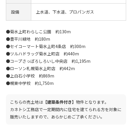
設備
上水道、下水道、プロパンガス
●菊水上町わらしこ公園 約130m
●豊平川緑地 約180m
●セイコーマート菊水上町4条店 約300m
●ツルハドラッグ菊水上町店 約440m
●コープさっぽろしろいし中央店 約1,195m
●ローソン札幌菊水上町店 約442m
●上白石小学校 約869m
●幌東中学校 約1,750m
こちらの売土地は
【建築条件付き】
物件となります。
カネトシ工務店で一定期間内に住宅を建てられる方を対象に
販売いたしますので、あらかじめご了承ください。