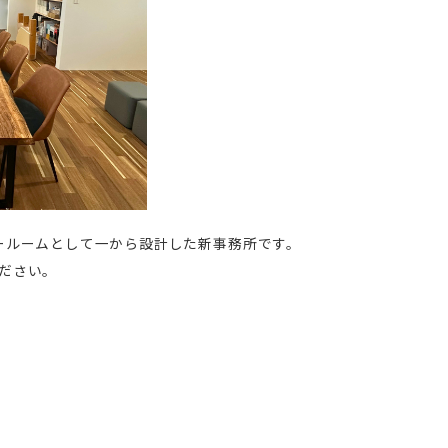
ールームとして一から設計した新事務所です。
ださい。
。