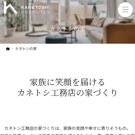
カネトシの家
ホーム
カネトシの家
家族に笑顔を届ける
カネトシ工務店の
家づくり
カネトシ工務店の家づくりは、家族の笑顔や幸せに寄りそうもの。