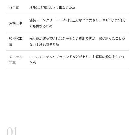
杭工事
地盤は場所によって異なるため
舗装・コンクリート・砂利仕上げなどで異なり、車1台分や2台分
外構工事
でも異なるため
給排水工
元々家が建っていればかからない費用ですが、家が建ったことが
事
ない土地もあるため
カーテン
ロールカーテンやブラインドなどがあり、お客様の趣味を生かす
工事
ため
01