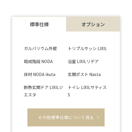
標準仕様
オプション
ガルバリウム外壁
トリプルサッシ LIXIL
既成階段 NODA
浴室 LIXILリデア
床材 NODA ikuta
玄関ポスト Nasta
断熱玄関ドア LIXILジ
トイレ LIXILサティス
エスタ
S
その他標準仕様について見る