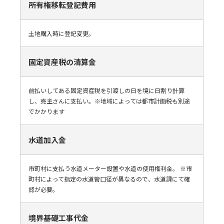
所有権移転登記費用
土地購入時に登記変更。
固定資産税の清算金
前払いしてある固定資産税を引渡しの日を境に日割り計算
し、売主さんに支払い。※地域によっては都市計画税も別途
でかかります
水道加入金
市町村に支払う水道メーター設置や水道の使用権利金。 ※市
町村によって指定の水道管口径が異なるので、水道課にて確
認が必要。
境界基礎工事代金