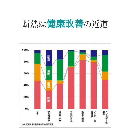
健康改善
断熱は
の近道