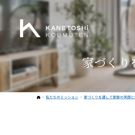
家づくり
ホーム
私たちのミッション
家づくりを通して家族の笑顔と