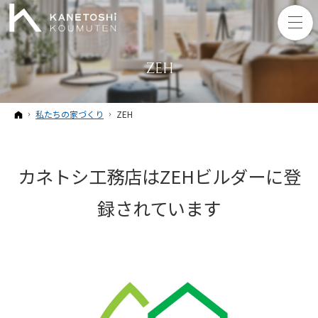
ZEH
ホーム
私たちの家づくり
ZEH
カネトシ工務店はZEHビルダーに登
録されています