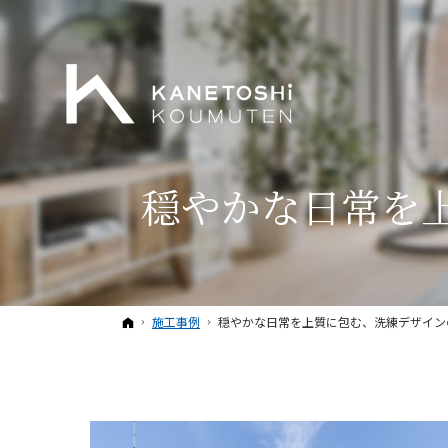
穏やかな日常を
ホーム
施工事例
穏やかな日常を上質に包む、洗練デザイン