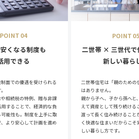
POINT 04
POINT 0
が安くなる制度も
二世帯 × 三世代
活用できる
新しい暮ら
税制面での優遇を受けられる
二世帯住宅は「親のための
す。
はありません。
除や相続税の特例、贈与非課
親から子へ、子から孫へと
活用することで、経済的な負
えて資産として残り続ける
る可能性も。制度を上手に取
渡って長く住み続けることが
で、より安心して計画を進め
く快適な住まいだからこそ
しい暮らし方です。