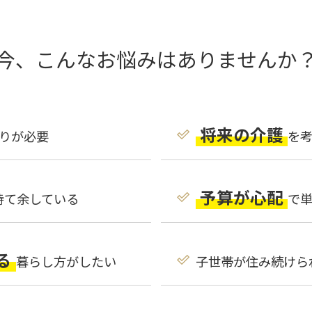
今、こんなお悩みは
ありませんか
将来の介護
りが必要
を
予算が心配
持て余している
で
る
暮らし方がしたい
子世帯が住み続けら