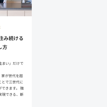
5
で住み続ける
し方
住まい」だけで
、家が世代を超
ことで三世代に
できます。 強
実現できる、新