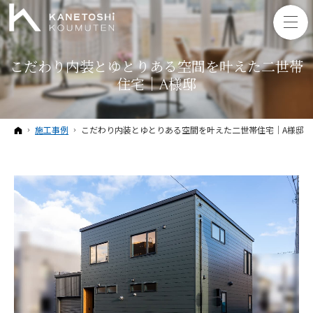
こだわり内装とゆとりある空間を叶えた二世帯
住宅｜A様邸
ホーム
施工事例
こだわり内装とゆとりある空間を叶えた二世帯住宅｜A様邸