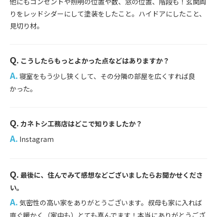
他にもコンセントや照明の位置や数、窓の位置、階段も！玄関周
りをレッドシダーにして塗装をしたこと。ハイドアにしたこと、
見切り材。
Q.
こうしたらもっとよかった点などはありますか？
...
A.
寝室をもう少し狭くして、その分隣の部屋を広くすれば良
かった。
Q.
カネトシ工務店はどこで知りましたか？
...
A.
Instagram
Q.
最後に、住んでみて感想などございましたらお聞かせくださ
...
い。
A.
気密性の高い家をありがとうございます。叔母も家に入れば
直ぐ暖かく（家中も）とても喜んでます！本当にありがとうござ