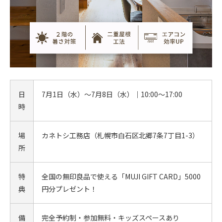
日
7月1日（水）～7月8日（水）｜10:00～17:00
時
場
カネトシ工務店（札幌市白石区北郷7条7丁目1-3）
所
特
全国の無印良品で使える「MUJI GIFT CARD」5000
典
円分プレゼント！
備
完全予約制・参加無料・キッズスペースあり