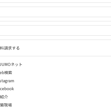
資料請求する
UUMOネット
eb検索
nstagram
acebook
ご紹介
建築現場