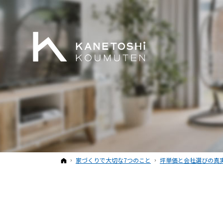
ホーム
家づくりで大切な7つのこと
坪単価と会社選びの真