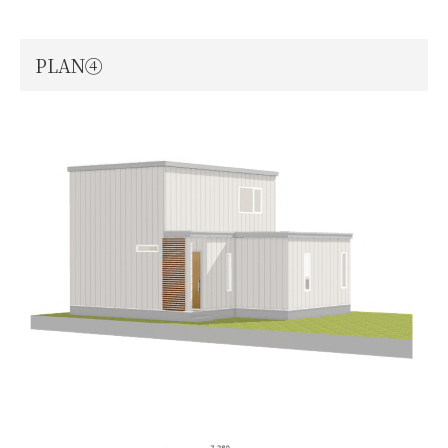
PLAN④