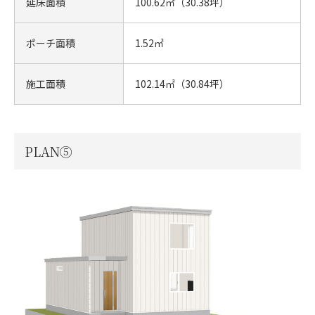
延床面積
100.62㎡（30.38坪）
ポーチ面積
1.52㎡
施工面積
102.14㎡（30.84坪）
PLAN⑤