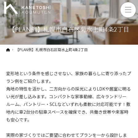
【PLAN例】札幌市白石区菊水上町4条2丁目
ホーム
【PLAN例】札幌市白石区菊水上町4条2丁目
変形地という条件を感じさせない、家族の暮らしに寄り添ったプ
ラン例をご紹介します。
角地の特性を活かし、二方向からの採光によりLDKや居室に明る
い光が差し込みます。コンパクトな家事動線、広々ランドリー
ルーム、パントリー・SCLなどいずれも柔軟に対応可能です！敷
地内に車2台分の駐車スペースを確保でき、共働き世帯や来客時
も安心です。
実際の家づくりではご要望に合わせてプランを一から設計しま