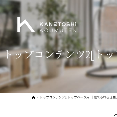
トップコンテンツ2[ト
ホーム
トップコンテンツ2[トップページ用]｜建てられる理由