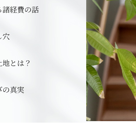
る諸経費の話
し穴
土地とは？
びの真実