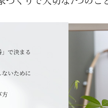
家づくりで大切な
7つのこ
番」で決まる
しないために
び方