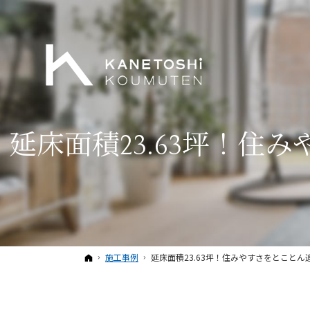
延床面積23.63坪！
ホーム
施工事例
延床面積23.63坪！住みやすさをとこと