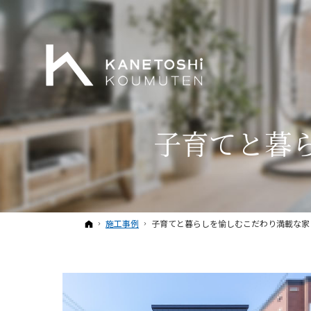
子育てと暮
ホーム
施工事例
子育てと暮らしを愉しむこだわり満載な家