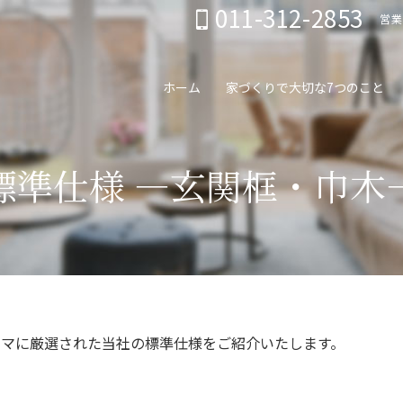
011-312-2853
営業
ホーム
家づくりで大切な7つのこと
標準仕様 ―玄関框・巾木
ーマに厳選された当社の標準仕様をご紹介いたします。