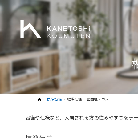
ホーム
標準設備
標準仕様 ―玄関框・巾木―
設備や仕様など、入居される方の住みやすさをテ
標準仕様