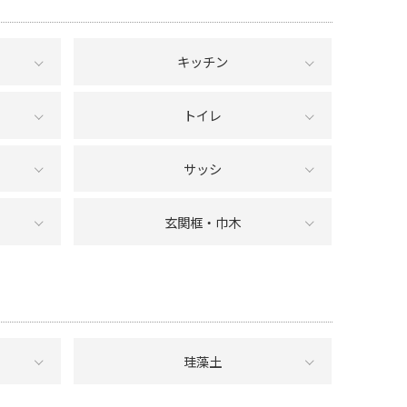
キッチン
トイレ
サッシ
玄関框・巾木
珪藻土