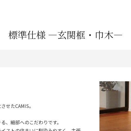
標準仕様 ―玄関框・巾木―
せたCAMIS。
きる、細部へのこだわりです。
テイストの住まいに馴染みやすく、主張