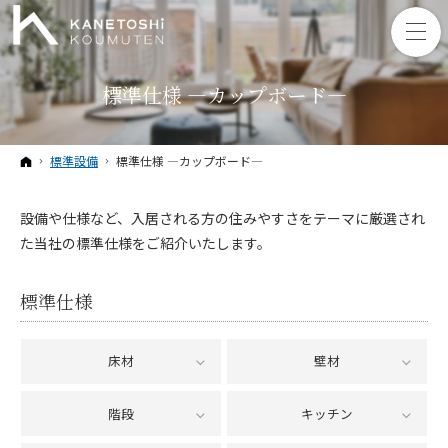
標準仕様 ―カップボード―
ホーム
標準設備
標準仕様 ―カップボード―
設備や仕様など、入居される方の住みやすさをテーマに厳選され
た当社の標準仕様をご紹介いたします。
標準仕様
床材
壁材
階段
キッチン