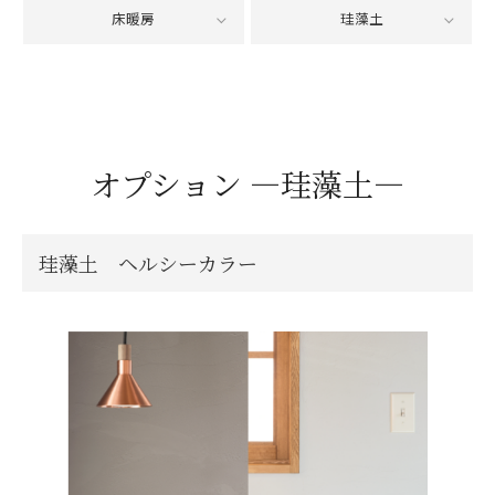
床暖房
珪藻土
オプション ―珪藻土―
珪藻土 ヘルシーカラー