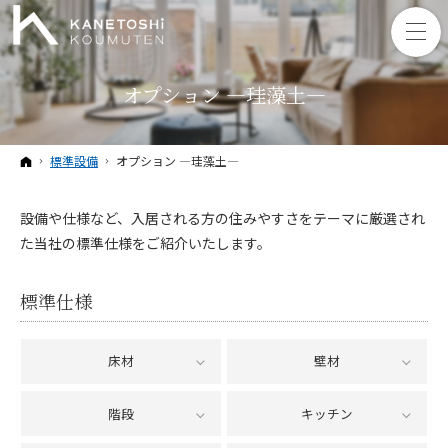
オプション ―珪藻土―
ホーム
標準設備
オプション ―珪藻土―
設備や仕様など、入居される方の住みやすさをテーマに厳選され
た当社の標準仕様をご紹介いたします。
標準仕様
床材
壁材
階段
キッチン